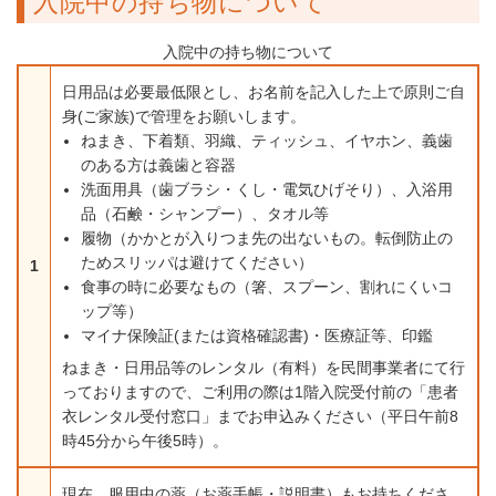
入院中の持ち物について
入院中の持ち物について
日用品は必要最低限とし、お名前を記入した上で原則ご自
身(ご家族)で管理をお願いします。
ねまき、下着類、羽織、ティッシュ、イヤホン、義歯
のある方は義歯と容器
洗面用具（歯ブラシ・くし・電気ひげそり）、入浴用
品（石鹸・シャンプー）、タオル等
履物（かかとが入りつま先の出ないもの。転倒防止の
ためスリッパは避けてください）
1
食事の時に必要なもの（箸、スプーン、割れにくいコ
ップ等）
マイナ保険証(または資格確認書)・医療証等、印鑑
ねまき・日用品等のレンタル（有料）を民間事業者にて行
っておりますので、ご利用の際は1階入院受付前の「患者
衣レンタル受付窓口」までお申込みください（平日午前8
時45分から午後5時）。
現在、服用中の薬（お薬手帳・説明書）もお持ちくださ