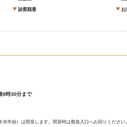
診察順番
お
後8時30分まで
年末年始）は閉扉します。閉扉時は救急入口へお回りください