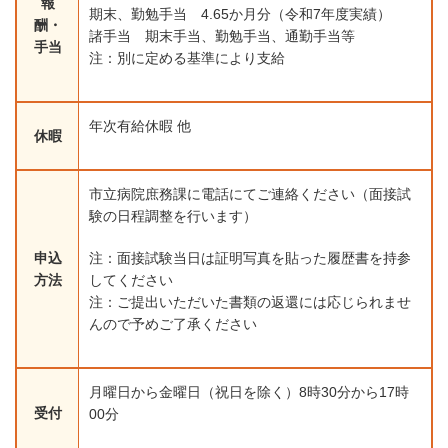
報
期末、勤勉手当 4.65か月分（令和7年度実績）
酬・
諸手当 期末手当、勤勉手当、通勤手当等
手当
注：別に定める基準により支給
年次有給休暇 他
休暇
市立病院庶務課に電話にてご連絡ください（面接試
験の日程調整を行います）
申込
注：面接試験当日は証明写真を貼った履歴書を持参
方法
してください
注：ご提出いただいた書類の返還には応じられませ
んので予めご了承ください
月曜日から金曜日（祝日を除く）8時30分から17時
受付
00分